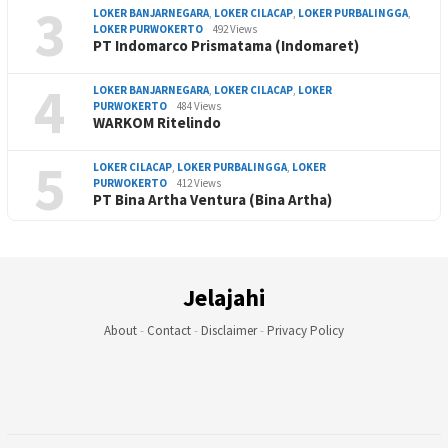
3
LOKER BANJARNEGARA
,
LOKER CILACAP
,
LOKER PURBALINGGA
,
LOKER PURWOKERTO
492 Views
PT Indomarco Prismatama (Indomaret)
4
LOKER BANJARNEGARA
,
LOKER CILACAP
,
LOKER
PURWOKERTO
484 Views
WARKOM Ritelindo
5
LOKER CILACAP
,
LOKER PURBALINGGA
,
LOKER
PURWOKERTO
412 Views
PT Bina Artha Ventura (Bina Artha)
Jelajahi
About
-
Contact
-
Disclaimer
-
Privacy Policy