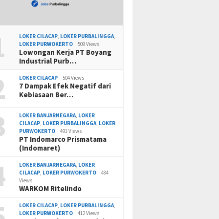
1
LOKER CILACAP
,
LOKER PURBALINGGA
,
LOKER PURWOKERTO
509 Views
Lowongan Kerja PT Boyang
Industrial Purb…
2
LOKER CILACAP
504 Views
7 Dampak Efek Negatif dari
Kebiasaan Ber…
3
LOKER BANJARNEGARA
,
LOKER
CILACAP
,
LOKER PURBALINGGA
,
LOKER
PURWOKERTO
491 Views
PT Indomarco Prismatama
(Indomaret)
4
LOKER BANJARNEGARA
,
LOKER
CILACAP
,
LOKER PURWOKERTO
484
Views
WARKOM Ritelindo
5
LOKER CILACAP
,
LOKER PURBALINGGA
,
LOKER PURWOKERTO
412 Views