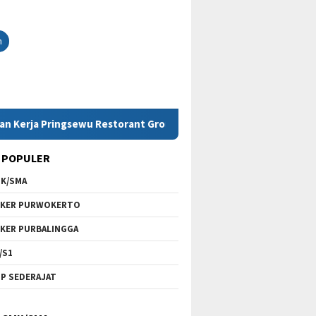
h
ja Pringsewu Restorant Group
Lowongan Kerja SMK Tel
 POPULER
K/SMA
KER PURWOKERTO
KER PURBALINGGA
/S1
P SEDERAJAT