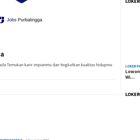
LOKER
da
sada Temukan karir impianmu dan tingkatkan kualitas hidupmu
LOKER P
Lowong
Wi…
LOKER