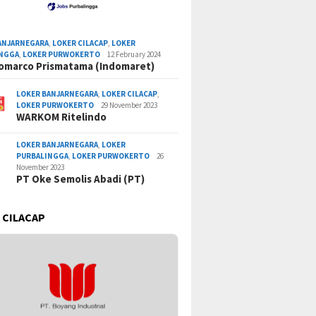
ANJARNEGARA
,
LOKER CILACAP
,
LOKER
INGGA
,
LOKER PURWOKERTO
12 February 2024
omarco Prismatama (Indomaret)
LOKER BANJARNEGARA
,
LOKER CILACAP
,
LOKER PURWOKERTO
29 November 2023
WARKOM Ritelindo
LOKER BANJARNEGARA
,
LOKER
PURBALINGGA
,
LOKER PURWOKERTO
26
November 2023
PT Oke Semolis Abadi (PT)
 CILACAP