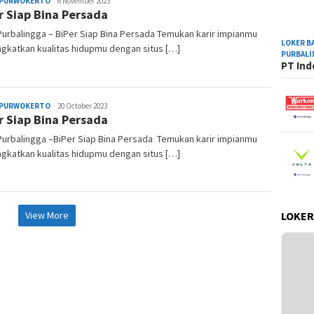
 PURWOKERTO
Mellisa
6 November 2023
r Siap Bina Persada
urbalingga – BiPer Siap Bina Persada Temukan karir impianmu
LOKER B
ngkatkan kualitas hidupmu dengan situs […]
PURBAL
PT Ind
 PURWOKERTO
Mellisa
20 October 2023
r Siap Bina Persada
urbalingga –BiPer Siap Bina Persada Temukan karir impianmu
ngkatkan kualitas hidupmu dengan situs […]
LOKER
View More