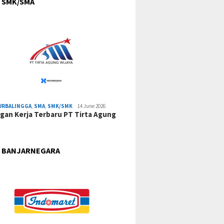
 SMK/SMA
URBALINGGA
,
SMA
,
SMK/SMK
14 June 2026
an Kerja Terbaru PT Tirta Agung
 BANJARNEGARA