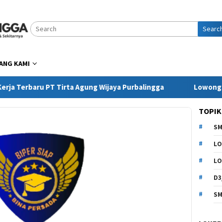
Searc
ANG KAMI
erbaru PT Tirta Agung Wijaya Purbalingga
Lowongan Ker
TOPIK
SM
LO
LO
D3
SM