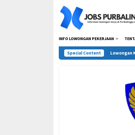
Skip
to
content
INFO LOWONGAN PEKERJAAN
TENT
rview PT Pesta Pora Abadi (Mie Gacoan)
Special Content
Lowongan Kerja T